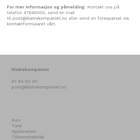
For mer informasjon og påmelding
: Kontakt oss på
telefon
47645000
, send en mail
til
post@klatrekompaniet.no
eller send en
forespørsel via
kontaktformularet vårt.
Klatrekompaniet
47 64 50 00
post@klatrekompaniet.no
Kurs
Turer
Opplevelser
Tilkomstteknikk